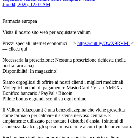
Jun 04, 2026, 12:07 AM
Farmacia europea
Visita il nostro sito web per acquistare valium
Prezzi speciali internet economici —>
https://cutt.ly/OwX9RVMI
<
— clicca qui
Necessaria la prescrizione: Nessuna prescrizione richiesta (nella
nostra farmacia)
Disponibilità: In magazzino!
Siamo orgogliosi di offrire ai nostri clienti i migliori medicinali
Molteplici metodi di pagamento: MasterCard / Visa / AMEX /
Bonifico bancario / PayPal / Bitcoin
Pillole bonus e grandi sconti su ogni ordine
Il Valium (diazepam) è una benzodiazepina che viene prescritta
come farmaco per calmare il sistema nervoso centrale. È
ampiamente utilizzato per trattare i disturbi d'ansia, i sintomi di
astinenza da alcol, gli spasmi muscolari e alcuni tipi di convulsioni.
Recherches similaires pour valium acquisto: acquisto valium