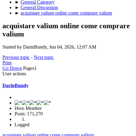
►
General Category
►
General Discussion
►
acquistare valium online come comprare valium
acquistare valium online come comprare
valium
Started by DarinBundy, Jun 04, 2026, 12:07 AM
Previous topic
-
Next topic
Print
Go Down
Pages
1
User actions
DarinBundy
Hero Member
Posts: 171,270
Logged
acquistare valium online come comprare valium