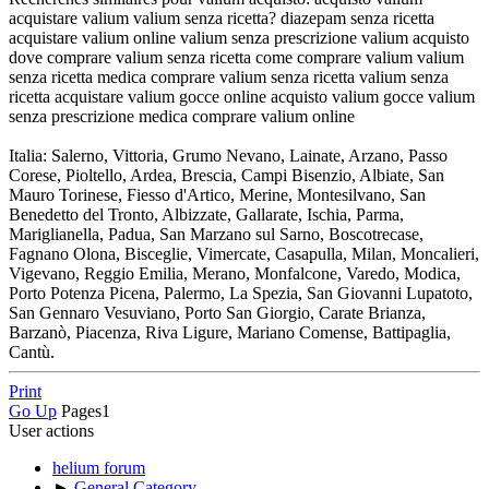
acquistare valium valium senza ricetta? diazepam senza ricetta
acquistare valium online valium senza prescrizione valium acquisto
dove comprare valium senza ricetta come comprare valium valium
senza ricetta medica comprare valium senza ricetta valium senza
ricetta acquistare valium gocce online acquisto valium gocce valium
senza prescrizione medica comprare valium online
Italia: Salerno, Vittoria, Grumo Nevano, Lainate, Arzano, Passo
Corese, Pioltello, Ardea, Brescia, Campi Bisenzio, Albiate, San
Mauro Torinese, Fiesso d'Artico, Merine, Montesilvano, San
Benedetto del Tronto, Albizzate, Gallarate, Ischia, Parma,
Mariglianella, Padua, San Marzano sul Sarno, Boscotrecase,
Fagnano Olona, Bisceglie, Vimercate, Casapulla, Milan, Moncalieri,
Vigevano, Reggio Emilia, Merano, Monfalcone, Varedo, Modica,
Porto Potenza Picena, Palermo, La Spezia, San Giovanni Lupatoto,
San Gennaro Vesuviano, Porto San Giorgio, Carate Brianza,
Barzanò, Piacenza, Riva Ligure, Mariano Comense, Battipaglia,
Cantù.
Print
Go Up
Pages
1
User actions
helium forum
►
General Category