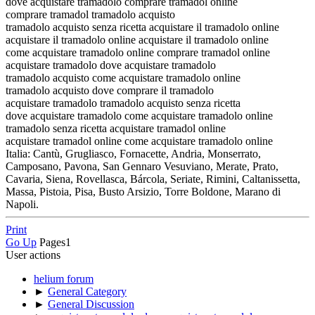
dove acquistare tramadolo comprare tramadol online
comprare tramadol tramadolo acquisto
tramadolo acquisto senza ricetta acquistare il tramadolo online
acquistare il tramadolo online acquistare il tramadolo online
come acquistare tramadolo online comprare tramadol online
acquistare tramadolo dove acquistare tramadolo
tramadolo acquisto come acquistare tramadolo online
tramadolo acquisto dove comprare il tramadolo
acquistare tramadolo tramadolo acquisto senza ricetta
dove acquistare tramadolo come acquistare tramadolo online
tramadolo senza ricetta acquistare tramadol online
acquistare tramadol online come acquistare tramadolo online
Italia: Cantù, Grugliasco, Fornacette, Andria, Monserrato,
Camposano, Pavona, San Gennaro Vesuviano, Merate, Prato,
Cavaria, Siena, Rovellasca, Bárcola, Seriate, Rimini, Caltanissetta,
Massa, Pistoia, Pisa, Busto Arsizio, Torre Boldone, Marano di
Napoli.
Print
Go Up
Pages
1
User actions
helium forum
►
General Category
►
General Discussion