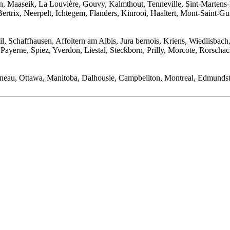
, Maaseik, La Louvière, Gouvy, Kalmthout, Tenneville, Sint-Martens
rix, Neerpelt, Ichtegem, Flanders, Kinrooi, Haaltert, Mont-Saint-Guib
l, Schaffhausen, Affoltern am Albis, Jura bernois, Kriens, Wiedlisbach,
Payerne, Spiez, Yverdon, Liestal, Steckborn, Prilly, Morcote, Rorsch
neau, Ottawa, Manitoba, Dalhousie, Campbellton, Montreal, Edmundst