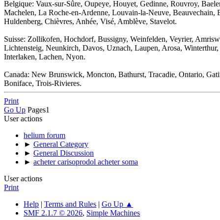
Belgique: Vaux-sur-Sûre, Oupeye, Houyet, Gedinne, Rouvroy, Baelen
Machelen, La Roche-en-Ardenne, Louvain-la-Neuve, Beauvechain, Bert
Huldenberg, Chièvres, Anhée, Visé, Amblève, Stavelot.
Suisse: Zollikofen, Hochdorf, Bussigny, Weinfelden, Veyrier, Amriswi
Lichtensteig, Neunkirch, Davos, Uznach, Laupen, Arosa, Winterthur, 
Interlaken, Lachen, Nyon.
Canada: New Brunswick, Moncton, Bathurst, Tracadie, Ontario, Gati
Boniface, Trois-Rivieres.
Print
Go Up
Pages
1
User actions
helium forum
►
General Category
►
General Discussion
►
acheter carisoprodol acheter soma
User actions
Print
Help
|
Terms and Rules
|
Go Up ▲
SMF 2.1.7 © 2026
,
Simple Machines