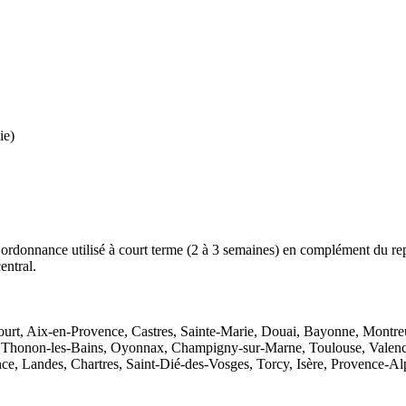
ie)
onnance utilisé à court terme (2 à 3 semaines) en complément du repos
entral.
urt, Aix-en-Provence, Castres, Sainte-Marie, Douai, Bayonne, Montreu
, Thonon-les-Bains, Oyonnax, Champigny-sur-Marne, Toulouse, Valenci
e, Landes, Chartres, Saint-Dié-des-Vosges, Torcy, Isère, Provence-Alp