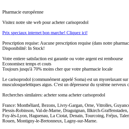
Pharmacie européenne
Visitez notre site web pour acheter carisoprodol
Prix speciaux internet bon marche! Cliquez ici!
Prescription requise: Aucune prescription requise (dans notre pharmac
Disponibilité: In Stock!
Votre entiere satisfaction est garantie ou votre argent est rembourse
Economisez temps et couts
Toujours jusqu'à 70% moins cher que votre pharmacie locale
Le carisoprodol (communément appelé Soma) est un myorelaxant sur ord
musculosquelettiques aigus. C'est un dépresseur du système nerveux c
Recherches similaires: acheter soma acheter carisoprodol
France: Montbéliard, Bezons, Livry-Gargan, Orne, Vitrolles, Guyanco
Plessis-Robinson, Val-de-Marne, Draguignan, Illkirch-Graffenstaden
Foy-lès-Lyon, Haguenau, La Ciotat, Denain, Tourcoing, Fréjus, Talenc
Rouen, Montigny-le-Bretonneux, Lagny-sur-Marne.