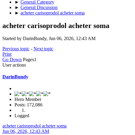
►
General Category
►
General Discussion
►
acheter carisoprodol acheter soma
acheter carisoprodol acheter soma
Started by DarinBundy, Jun 06, 2026, 12:43 AM
Previous topic
-
Next topic
Print
Go Down
Pages
1
User actions
DarinBundy
Hero Member
Posts: 172,086
Logged
acheter carisoprodol acheter soma
Jun 06, 2026, 12:43 AM