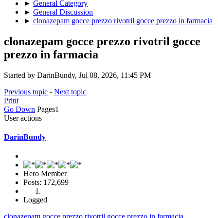
►
General Category
►
General Discussion
►
clonazepam gocce prezzo rivotril gocce prezzo in farmacia
clonazepam gocce prezzo rivotril gocce
prezzo in farmacia
Started by DarinBundy, Jul 08, 2026, 11:45 PM
Previous topic
-
Next topic
Print
Go Down
Pages
1
User actions
DarinBundy
Hero Member
Posts: 172,699
Logged
clonazepam gocce prezzo rivotril gocce prezzo in farmacia