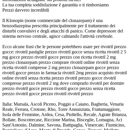
La tua completa soddisfazione è garantita o ti rimborsiamo
Prezzi davvero incredibili
Il Klonopin (nome commerciale del clonazepam) è una
benzodiazepina prescritta principalmente per il trattamento dei
disturbi convulsivi e degli attacchi di panico. Come depressore del
sistema nervoso centrale, agisce calmando l'attività cerebrale.
Ecco alcune frasi che le persone potrebbero usare per rivotril prezzo
gocce: rivotril pastiglie prezzo rivotril gocce senza ricetta rivotril 2 5
mg gocce prezzo rivotril gocce prezzo con ricetta rivotril 2 mg
prezzo clonazepam prezzo comprare rivotril online rivotril senza
ricetta rivotril compresse 2 mg prezzo clonazepam gocce prezzo
rivotril gocce prezzo in farmacia rivotril 2mg prezzo acquisto rivotril
online rivotril senza ricetta prezzo rivotril prezzo gocce rivotril
compresse prezzo rivotril 2 mg dove comprarlo rivotril per dormire
prezzo rivotril gocce prezzo rivotril gocce prezzo senza ricetta
prezzo rivotril gocce prezzo rivotril rivotril prezzo
Italia: Marsala, Ascoli Piceno, Poggio a Caiano, Bagheria, Venaria
Reale, Ferrara, Crotone, Rho, Torre Annunziata, Frattamaggiore,
Isola delle Femmine, Ardea, Cesa, Pioltello, Recale, Agrate Brianza,
Bollate, Boscotrecase, Riccione Marina, Bisceglie, Lomagna, Aci
Sant'Antonio, Dalmine, Savona, Battipaglia, Vimercate, Fiumicino,