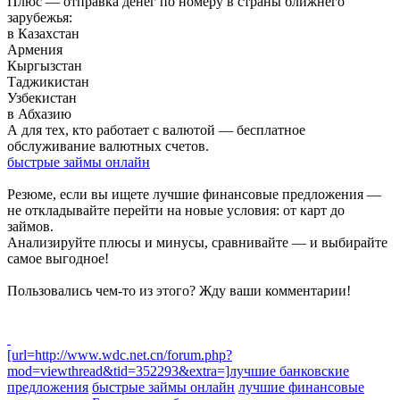
Плюс — отправка денег по номеру в страны ближнего
зарубежья:
в Казахстан
Армения
Кыргызстан
Таджикистан
Узбекистан
в Абхазию
А для тех, кто работает с валютой — бесплатное
обслуживание валютных счетов.
быстрые займы онлайн
Резюме, если вы ищете лучшие финансовые предложения —
не откладывайте перейти на новые условия: от карт до
займов.
Анализируйте плюсы и минусы, сравнивайте — и выбирайте
самое выгодное!
Пользовались чем-то из этого? Жду ваши комментарии!
[url=http://www.wdc.net.cn/forum.php?
mod=viewthread&tid=352293&extra=]лучшие банковские
предложения
быстрые займы онлайн
лучшие финансовые