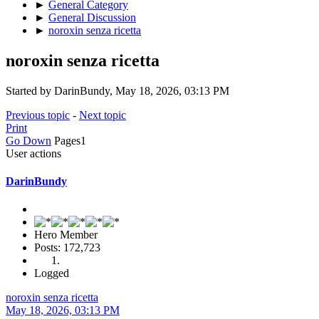
►
General Category
►
General Discussion
►
noroxin senza ricetta
noroxin senza ricetta
Started by DarinBundy, May 18, 2026, 03:13 PM
Previous topic
-
Next topic
Print
Go Down
Pages
1
User actions
DarinBundy
Hero Member
Posts: 172,723
Logged
noroxin senza ricetta
May 18, 2026, 03:13 PM