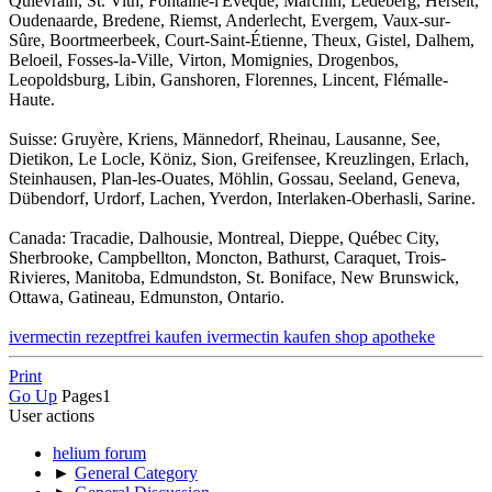
Quiévrain, St. Vith, Fontaine-l'Évêque, Marchin, Ledeberg, Herselt,
Oudenaarde, Bredene, Riemst, Anderlecht, Evergem, Vaux-sur-
Sûre, Boortmeerbeek, Court-Saint-Étienne, Theux, Gistel, Dalhem,
Beloeil, Fosses-la-Ville, Virton, Momignies, Drogenbos,
Leopoldsburg, Libin, Ganshoren, Florennes, Lincent, Flémalle-
Haute.
Suisse: Gruyère, Kriens, Männedorf, Rheinau, Lausanne, See,
Dietikon, Le Locle, Köniz, Sion, Greifensee, Kreuzlingen, Erlach,
Steinhausen, Plan-les-Ouates, Möhlin, Gossau, Seeland, Geneva,
Dübendorf, Urdorf, Lachen, Yverdon, Interlaken-Oberhasli, Sarine.
Canada: Tracadie, Dalhousie, Montreal, Dieppe, Québec City,
Sherbrooke, Campbellton, Moncton, Bathurst, Caraquet, Trois-
Rivieres, Manitoba, Edmundston, St. Boniface, New Brunswick,
Ottawa, Gatineau, Edmunston, Ontario.
ivermectin rezeptfrei kaufen ivermectin kaufen shop apotheke
Print
Go Up
Pages
1
User actions
helium forum
►
General Category