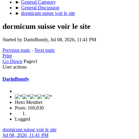
►
General Category
►
General Discussion
►
dormicum suisse voir le site
dormicum suisse voir le site
Started by DarinBundy, Jul 08, 2026, 11:41 PM
Previous topic
-
Next topic
Print
Go Down
Pages
1
User actions
DarinBundy
Hero Member
Posts: 169,830
Logged
dormicum suisse voir le site
Jul 08, 2026, 11:41 PM