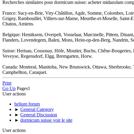
Recherches similaires pour dormicum suisse: acheter midazolam comp
France: Sucy-en-Brie, Viry-Châtillon, Agde, Somme, Colombes, Loire
Grigny, Rambouillet, Villiers-sur-Marne, Meurthe-et-Moselle, Saint-
Chatou, Amiens.
Belgique: Hemiksem, Overpelt, Vosselaar, Marcinelle, Pittem, Dinan
Flanders, Lovendegem, Balen, Mons, Heist-op-den-Berg, Nandrin, Sen
Suisse: Herisau, Cossonay, Höfe, Moutier, Buchs, Chêne-Bougeries, R
Veveyse, Regensdorf, Elgg, Bremgarten, Horw.
Canada: Montreal, Manitoba, New Brunswick, Ottawa, Sherbrooke, Tr
Campbellton, Caraquet.
Print
Go Up
Pages
1
User actions
helium forum
►
General Category
►
General Discussion
►
dormicum suisse voir le site
User actions