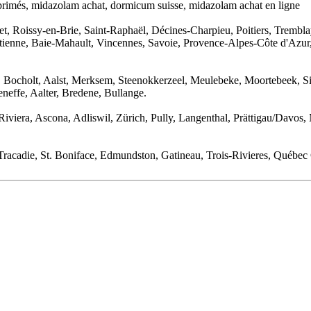
rimés, midazolam achat, dormicum suisse, midazolam achat en ligne
t, Roissy-en-Brie, Saint-Raphaël, Décines-Charpieu, Poitiers, Trembl
Etienne, Baie-Mahault, Vincennes, Savoie, Provence-Alpes-Côte d'Azur,
t, Bocholt, Aalst, Merksem, Steenokkerzeel, Meulebeke, Moortebeek, S
effe, Aalter, Bredene, Bullange.
iviera, Ascona, Adliswil, Zürich, Pully, Langenthal, Prättigau/Davos
acadie, St. Boniface, Edmundston, Gatineau, Trois-Rivieres, Québec 