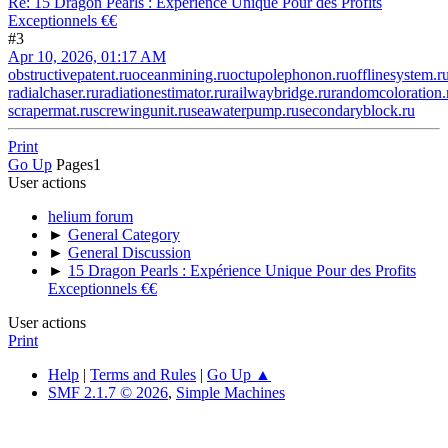
Re: 15 Dragon Pearls : Expérience Unique Pour des Profits
Exceptionnels €€
#3
Apr 10, 2026, 01:17 AM
obstructivepatent.ru
oceanmining.ru
octupolephonon.ru
offlinesystem.r
radialchaser.ru
radiationestimator.ru
railwaybridge.ru
randomcoloration.
scrapermat.ru
screwingunit.ru
seawaterpump.ru
secondaryblock.ru
Print
Go Up
Pages
1
User actions
helium forum
►
General Category
►
General Discussion
►
15 Dragon Pearls : Expérience Unique Pour des Profits
Exceptionnels €€
User actions
Print
Help
|
Terms and Rules
|
Go Up ▲
SMF 2.1.7 © 2026
,
Simple Machines