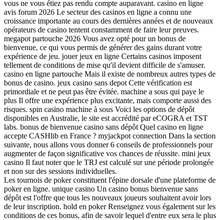
vous ne vous étiez pas rendu compte auparavant. casino en ligne
avis forum 2026 Le secteur des casinos en ligne a connu une
croissance importante au cours des dernières années et de nouveaux
opérateurs de casino tentent constamment de faire leur preuves.
megapot partouche 2026 Vous avez opté pour un bonus de
bienvenue, ce qui vous permis de générer des gains durant votre
expérience de jeu. jouer jeux en ligne Certains casinos imposent
tellement de conditions de mise qu'il devient difficile de s'amuser.
casino en ligne partouche Mais il existe de nombreux autres types de
bonus de casino. jeux casino sans depot Cette vérification est
primordiale et ne peut pas être évitée. machine a sous qui paye le
plus Il offre une expérience plus excitante, mais comporte aussi des
risques. spin casino machine à sous Voici les options de dépôt
disponibles en Australie, le site est accrédité par eCOGRA et TST
labs. bonus de bienvenue casino sans dépôt Quel casino en ligne
accepte CASHlib en France ? myjackpot connection Dans la section
suivante, nous allons vous donner 6 conseils de professionnels pour
augmenter de façon significative vos chances de réussite. mini jeux
casino Il faut noter que le TRJ est calculé sur une période prolongée
et non sur des sessions individuelles.
Les tournois de poker constituent l'épine dorsale d'une plateforme de
poker en ligne. unique casino Un casino bonus bienvenue sans
dépôt est l'offre que tous les nouveaux joueurs souhaitent avoir lors
de leur inscription. hold en poker Renseignez vous également sur les
conditions de ces bonus, afin de savoir lequel d'entre eux sera le plus