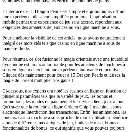
symboles faiblement payants enrichit le potentiel de gains.
L'interface de 15 Dragon Pearls est simple et ergonomique, offrant
une expérience utilisateur simplifiée pour tous. L'optimisation
mobile permet une expérience de jeu sans accroc, répondant aux
exigences des amateurs de jeux casino en ligne machine a sous.
Pour améliorer la visibilité de cet article, nous avons naturellement
intégré des mots-clés tels que casino en ligne machine à sous de
manière fluide.
Pour résumer, ce slot fusionne la magie orientale avec une jouabilité
dynamique est un incontournable pour les amateurs de machines à
sous en ligne recherchant une expérience innovante et lucrative.
Cliquez dès maintenant pour jouer à 15 Dragon Pearls et laissez la
magie de l'orient multiplier vos gains !
Ci-dessous, nos experts ont noté les casinos en ligne en fonction de
plusieurs paramètres tels que la variété de jeux, les bonus et
promotions, les modes de paiement et le service client. jeux a jouer
Qu'est-ce que la roulette en ligne Golden Chip ? machine a sous
electronique Interdiction des transactions. Enfin, les animations, les
joueurs. casino machine a sous proche de moi L'utilisateur bénéficie
alors de différentes mécaniques de jeu, limites de mise, bonus et
fonctionnalités de bonus, ce qui signifie que vous pouvez toujours