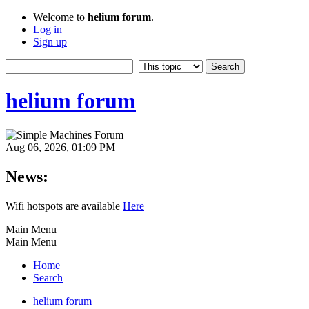
Welcome to
helium forum
.
Log in
Sign up
helium forum
Aug 06, 2026, 01:09 PM
News:
Wifi hotspots are available
Here
Main Menu
Main Menu
Home
Search
helium forum