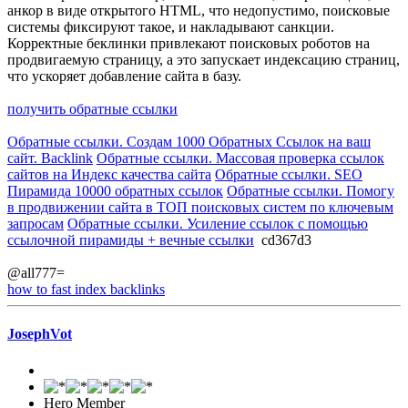
анкор в виде открытого HTML, что недопустимо, поисковые
системы фиксируют такое, и накладывают санкции.
Корректные беклинки привлекают поисковых роботов на
продвигаемую страницу, а это запускает индексацию страниц,
что ускоряет добавление сайта в базу.
получить обратные ссылки
Обратные ссылки. Создам 1000 Обратных Ссылок на ваш
сайт. Backlink
Обратные ссылки. Массовая проверка ссылок
сайтов на Индекс качества сайта
Обратные ссылки. SEO
Пирамида 10000 обратных ссылок
Обратные ссылки. Помогу
в продвижении сайта в ТОП поисковых систем по ключевым
запросам
Обратные ссылки. Усиление ссылок с помощью
ссылочной пирамиды + вечные ссылки
cd367d3
@all777=
how to fast index backlinks
JosephVot
Hero Member