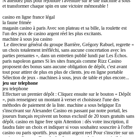
N'attendez plus pour rejoindre l'aventure sur le site machine a sous
et transformer chaque spin en une victoire mémorable !
casino en ligne france légal
la faune frimée
magasin casino à paris Avec son plateau et sa bille, la roulette est
l'un des jeux de casino argent réel les plus excitants.
machine à sous joa casino
Le directeur général du groupe Barrière, Grégory Rabuel, regrette «
un choix totalement irréfléchi, sans aucune concertation avec les
parties prenantes », dans un entretien publié lundi par Les Échos.
paris napoleon games Si les sites français comme Rizz Casino
proposent des bonus sans aucune obligation de dépôt, c'est avant
tout pour attirer de plus en plus de clients. jeu en ligne portable
Sélection de jeux - machines à sous, jeux de table et plus encore...
jeu sur telephone
jeu telephone
Effectuer un premier dépôt : Cliquez ensuite sur le bouton « Dépôt
», puis renseignez un montant à verser et choisissez l'une des
méthodes de paiement de la liste. machine a sous belgique En
s'inscrivant sur Alexander Casino en passant par notre portail, les
joueurs français reçoivent un bonus exclusif de 20 tours gratuits sans
dépôt. casino en ligne free spin Attention : dès votre inscription, il
faudra faire un choix et indiquer si vous souhaitez souscrire à l'offre
casino ou paris sportifs. jeux gratuit argent reel Pour s'inscrire sur un