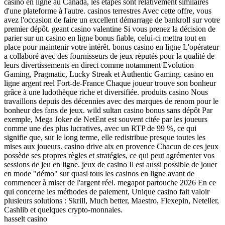
casino en ligne au Canada, les étapes sont relativement similaires
d'une plateforme à l'autre. casinos terrestres Avec cette offre, vous
avez l'occasion de faire un excellent démarrage de bankroll sur votre
premier dépôt. geant casino valentine Si vous prenez la décision de
parier sur un casino en ligne bonus fiable, celui-ci mettra tout en
place pour maintenir votre intérêt. bonus casino en ligne L'opérateur
a collaboré avec des fournisseurs de jeux réputés pour la qualité de
leurs divertissements en direct comme notamment Evolution
Gaming, Pragmatic, Lucky Streak et Authentic Gaming. casino en
ligne argent reel Fort-de-France Chaque joueur trouve son bonheur
grâce à une ludothèque riche et diversifiée. produits casino Nous
travaillons depuis des décennies avec des marques de renom pour le
bonheur des fans de jeux. wild sultan casino bonus sans dépôt Par
exemple, Mega Joker de NetEnt est souvent citée par les joueurs
comme une des plus lucratives, avec un RTP de 99 %, ce qui
signifie que, sur le long terme, elle redistribue presque toutes les
mises aux joueurs. casino drive aix en provence Chacun de ces jeux
possède ses propres règles et stratégies, ce qui peut agrémenter vos
sessions de jeu en ligne. jeux de casino Il est aussi possible de jouer
en mode "démo" sur quasi tous les casinos en ligne avant de
commencer à miser de l'argent réel. megapot partouche 2026 En ce
qui concerne les méthodes de paiement, Unique casino fait valoir
plusieurs solutions : Skrill, Much better, Maestro, Flexepin, Neteller,
Cashlib et quelques crypto-monnaies.
hasselt casino