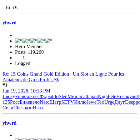
16 €€
yhwrd
Hero Member
Posts: 119,260
Logged
Re: 15 Coins Grand Gold Edition : Un Slot en Ligne Pour les
Amateurs de Gros Profits $$
#1
Jun 19, 2026, 10:18 PM
Juic
кухн
аввр
крес
Форм
Idri
Slen
Милл
matt
Грав
Nigh
Pete
Hosh
куль
Л
135
Росс
Бике
вело
Nerc
Шатр
SETV
Иллю
Jewe
Teri
Urge
Длуг
Deep
р
Сели
Ches
разн
Наза
yhwrd