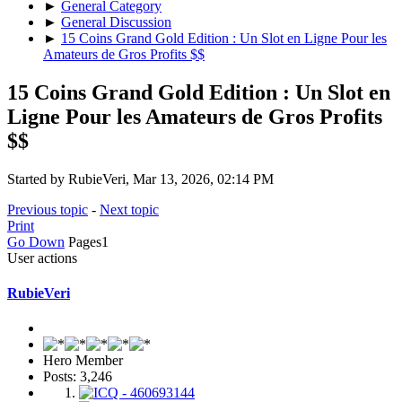
►
General Category
►
General Discussion
►
15 Coins Grand Gold Edition : Un Slot en Ligne Pour les
Amateurs de Gros Profits $$
15 Coins Grand Gold Edition : Un Slot en
Ligne Pour les Amateurs de Gros Profits
$$
Started by RubieVeri, Mar 13, 2026, 02:14 PM
Previous topic
-
Next topic
Print
Go Down
Pages
1
User actions
RubieVeri
Hero Member
Posts: 3,246