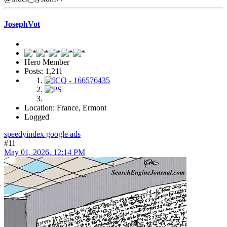
Besides their complex prowess, rapid website link indexing products
and services also prioritize privateness and safety. With developing
problems in excess of data privateness and on line stability, users can
have confidence in that their lookup queries and searching activity
are dealt with Along with the utmost confidentiality and integrity. By
applying strong encryption protocols, knowledge anonymization
approaches, and stringent entry controls, rapid url indexing
providers be sure that consumer information stays safeguarded
always.
fast indexing familysearch
fast indexing of links meaning
fast indexing backlinks
speedyindex
google search
speed index google pagespeed
speed index how to fix
in hindi
8ea2d40
@index_systum77=
JosephVot