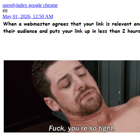
trial indexing on a modest count of links to see that our indexing
method acting is pure for your needs.
speedyindex google forms
speedyindex google ads
speed index google docs
fast indexing
engine
speedyindex google sheets
how to speed up google indexing
f88ea2d
@index_systum77=
JosephVot
Hero Member
Posts: 1,211
Location: France, Ermont
Logged
speedyindex google chrome
#8
May 01, 2026, 12:50 AM