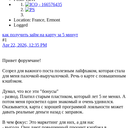
Location: France, Ermont
Logged
как получить займ на карту за 5 минут
#1
Apr 22, 2026, 12:35 PM
Привет форумчане!
Созрел для важного поста полезным лайфхаком, которая стала
для меня палочкой-выручалочкой. Речь о карте с повышенным
кэшбэком.
Думал, что все эти "бонусы"
- развод. Платил старым пластиком, который лет 5 не менял. А
потом меня просветил один знакомый и очень удивился.
Оказывается, карта с хорошей программой лояльности может
давать реальные деньги назад с заправок.
В чем фокус: Это маркетинг для них, а для нас
- выгода. Они дают повышенный процент кэшбэка в