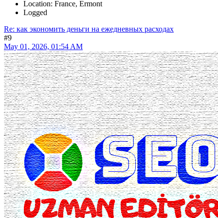
implementing robust encryption protocols, info anonymization
strategies, and stringent accessibility controls, fast url indexing
expert services make certain that user information and facts remains
secured all of the time.
fast indexing api
speed index how to fix in hindi
fast indexing
fast indexing in
outlook
speedyindex google forms
fast indexing of linksoul
2d40f56
@index_systum77=
JosephVot
Hero Member
Posts: 1,211
Location: France, Ermont
Logged
Re: как экономить деньги на ежедневных расходах
#9