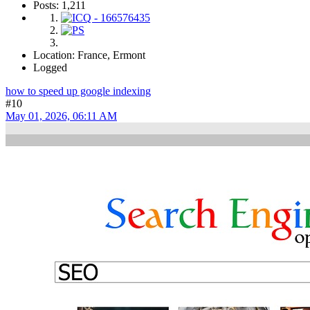
Important! Earlier replenishing your balance, be sure enough to trial
indexing on a pocket-size turn of golf links to insure that our
indexing method acting is double-dyed for your inevitably.
speed
index how to fix in hindi
fast indexing in outlook 2024
speed index
nothing to link indexing
SpeedyIndex google maps
speed index blogger
bf38549
@index_systum77=
JosephVot
Hero Member
Posts: 1,211
Location: France, Ermont