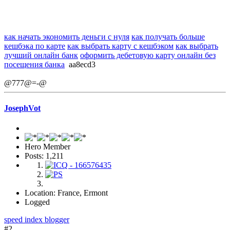
как начать экономить деньги с нуля
как получать больше
кешбэка по карте
как выбрать карту с кешбэком
как выбрать
лучший онлайн банк
оформить дебетовую карту онлайн без
посещения банка
aa8ecd3
@777@=-@
JosephVot
Hero Member
Posts: 1,211
Location: France, Ermont
Logged
speed index blogger
#2