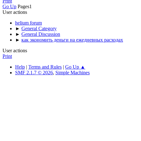
Revolutionizing Lookup: The Rise of Rapid Link Indexing
Companies
speed index tires
fast indexing of links meaning
speed index google docs
fast
indexing of links meaning
fast indexing of linksys wrt400n-
настройка
how to speed up indexing
7_36414
@index_systum77=
Print
Go Up
Pages
1
User actions
helium forum