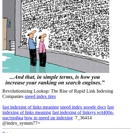
Hero Member
Posts: 1,211
Location: France, Ermont
Logged
speedyindex google ads
#11
May 01, 2026, 12:14 PM