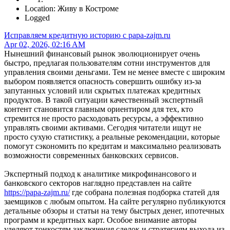
Location: Живу в Костроме
Logged
Исправляем кредитную историю с papa-zajm.ru
Apr 02, 2026, 02:16 AM
Нынешний финансовый рынок эволюционирует очень
быстро, предлагая пользователям сотни инструментов для
управления своими деньгами. Тем не менее вместе с широким
выбором появляется опасность совершить ошибку из-за
запутанных условий или скрытых платежах кредитных
продуктов. В такой ситуации качественный экспертный
контент становится главным ориентиром для тех, кто
стремится не просто расходовать ресурсы, а эффективно
управлять своими активами. Сегодня читатели ищут не
просто сухую статистику, а реальные рекомендации, которые
помогут сэкономить по кредитам и максимально реализовать
возможности современных банковских сервисов.
Экспертный подход к аналитике микрофинансового и
банковского секторов наглядно представлен на сайте
https://papa-zajm.ru/
где собрана полезная подборка статей для
заемщиков с любым опытом. На сайте регулярно публикуются
детальные обзоры и статьи на тему быстрых денег, ипотечных
программ и кредитных карт. Особое внимание авторы
уделяют тонкостям заключения сделок и стратегиям выхода из