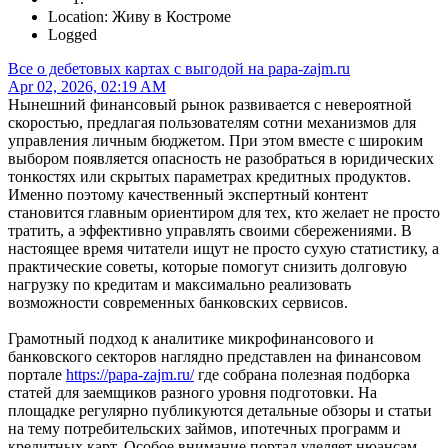
Location: Живу в Костроме
Logged
Все о дебетовых картах с выгодой на papa-zajm.ru
Apr 02, 2026, 02:19 AM
Нынешний финансовый рынок развивается с невероятной
скоростью, предлагая пользователям сотни механизмов для
управления личным бюджетом. При этом вместе с широким
выбором появляется опасность не разобраться в юридических
тонкостях или скрытых параметрах кредитных продуктов.
Именно поэтому качественный экспертный контент
становится главным ориентиром для тех, кто желает не просто
тратить, а эффективно управлять своими сбережениями. В
настоящее время читатели ищут не просто сухую статистику, а
практические советы, которые помогут снизить долговую
нагрузку по кредитам и максимально реализовать
возможности современных банковских сервисов.
Грамотный подход к аналитике микрофинансового и
банковского секторов наглядно представлен на финансовом
портале
https://papa-zajm.ru/
где собрана полезная подборка
статей для заемщиков разного уровня подготовки. На
площадке регулярно публикуются детальные обзоры и статьи
на тему потребительских займов, ипотечных программ и
кредитных карт. Особое внимание портал уделяет нюансам